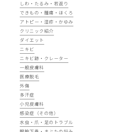
しわ・たるみ・若返り
できもの・腫瘍・ほくろ
アトピー・湿疹・かゆみ
クリニック紹介
ダイエット
ニキビ
ニキビ跡・クレーター
一般皮膚科
医療脱毛
外傷
多汗症
小児皮膚科
感染症（その他）
水虫・爪・足のトラブル
眼瞼下垂・まぶたの悩み