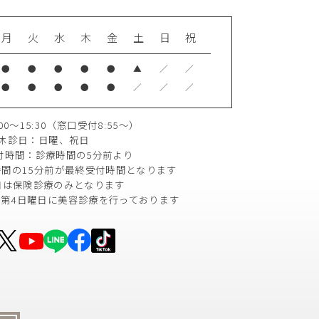
月
火
水
木
金
土
日
祝
●
●
●
●
●
▲
／
／
●
●
●
●
●
／
／
／
0～15:30
（窓口受付8:55～）
休診日：日曜、祝日
付時間：診療時間の5分前より
間の15分前が
最終受付時間となります
日は保険診療のみとなります
は第4日曜日に
美容診療を行っております