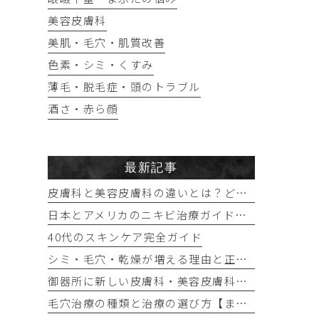
美容皮膚科
美肌・毛穴・肌質改善
色素・シミ・くすみ
薄毛・脱毛症・頭のトラブル
酒さ・赤ら顔
最新記事
皮膚科と美容皮膚科の違いとは？どっちに行けばいい？
日本とアメリカのニキビ治療ガイドラインの違い｜保険診療ではできない治療と自費治療の選択肢
40代のスキンケア完全ガイド
シミ・毛穴・乾燥が増える理由と正しい対策
御器所に新しい皮膚科・美容皮膚科を開院予定です（2027年秋）
毛穴治療の種類と治療の選び方【まとめ】