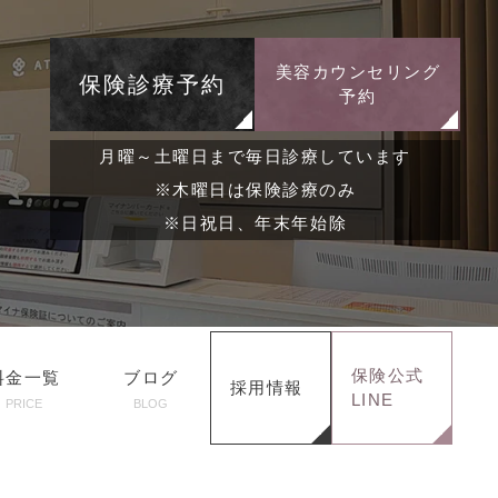
美容カウンセリング
保険診療予約
予約
月曜～土曜日まで毎日診療しています
※木曜日は保険診療のみ
※日祝日、年末年始除
保険公式
料金一覧
ブログ
採用情報
LINE
PRICE
BLOG