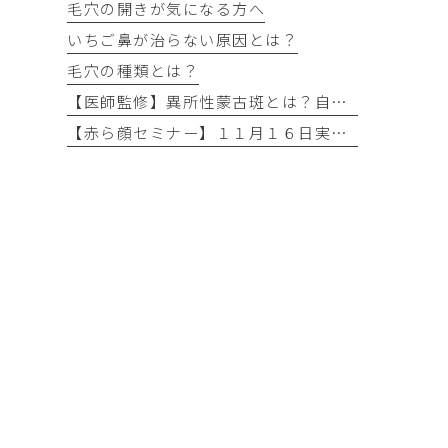
毛穴の開きが気になる方へ
いちご鼻が治らない原因とは？
毛穴の種類とは？
【医師監修】異所性蒙古斑とは？自然には消えない？名古屋市なら保険適用で無料治療できるケースを解説
【赤ら顔セミナー】１１月１６日実施予定！！