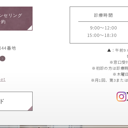
診療時間
ンセリング
予約
9:00～12:00
15:00～18:30
44番地
▲：午前9:0
※窓口受
※初診の方は診療時
※木曜
net
※月1回、第3また
ド