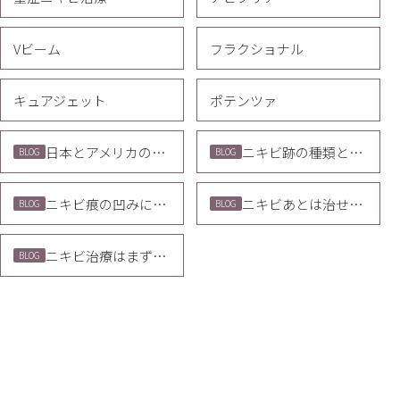
Vビーム
フラクショナル
キュアジェット
ポテンツァ
日本とアメリカのニキビ治療ガイドラインの違い
ニキビ跡の種類と治療方法
BLOG
BLOG
ニキビ痕の凹みにトライフィルプロ＋ジュベルック
ニキビあとは治せるのか
BLOG
BLOG
ニキビ治療はまず皮膚科？美容皮膚科？
BLOG