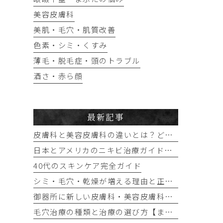
美容皮膚科
美肌・毛穴・肌質改善
色素・シミ・くすみ
薄毛・脱毛症・頭のトラブル
酒さ・赤ら顔
最新記事
皮膚科と美容皮膚科の違いとは？どっちに行けばいい？
日本とアメリカのニキビ治療ガイドラインの違い｜保険診療ではできない治療と自費治療の選択肢
40代のスキンケア完全ガイド
シミ・毛穴・乾燥が増える理由と正しい対策
御器所に新しい皮膚科・美容皮膚科を開院予定です（2027年秋）
毛穴治療の種類と治療の選び方【まとめ】