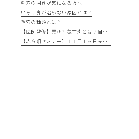
毛穴の開きが気になる方へ
いちご鼻が治らない原因とは？
毛穴の種類とは？
【医師監修】異所性蒙古斑とは？自然には消えない？名古屋市なら保険適用で無料治療できるケースを解説
【赤ら顔セミナー】１１月１６日実施予定！！