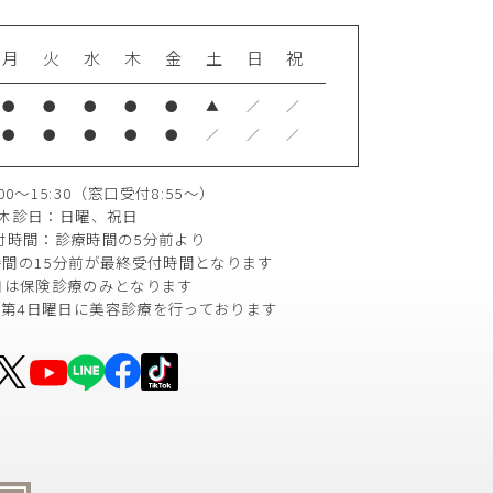
月
火
水
木
金
土
日
祝
●
●
●
●
●
▲
／
／
●
●
●
●
●
／
／
／
0～15:30
（窓口受付8:55～）
休診日：日曜、祝日
付時間：診療時間の5分前より
間の15分前が
最終受付時間となります
日は保険診療のみとなります
は第4日曜日に
美容診療を行っております