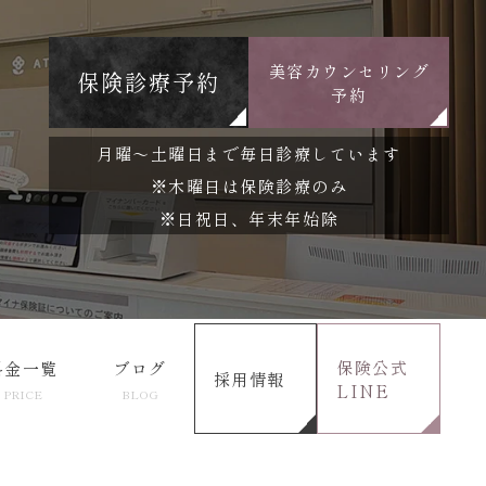
美容カウンセリング
保険診療予約
予約
月曜～土曜日まで毎日診療しています
※木曜日は保険診療のみ
※日祝日、年末年始除
保険公式
料金一覧
ブログ
採用情報
LINE
PRICE
BLOG