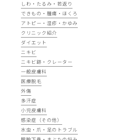
しわ・たるみ・若返り
できもの・腫瘍・ほくろ
アトピー・湿疹・かゆみ
クリニック紹介
ダイエット
ニキビ
ニキビ跡・クレーター
一般皮膚科
医療脱毛
外傷
多汗症
小児皮膚科
感染症（その他）
水虫・爪・足のトラブル
眼瞼下垂・まぶたの悩み