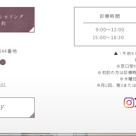
診療時間
ンセリング
予約
9:00～12:00
15:00～18:30
44番地
▲：午前9:0
※窓口受
※初診の方は診療時
※木曜
net
※月1回、第3また
ド