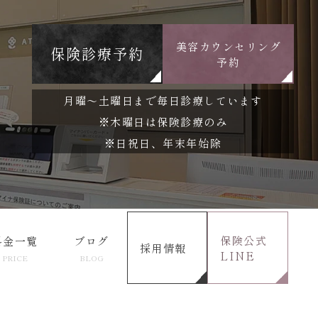
美容カウンセリング
保険診療予約
予約
月曜～土曜日まで毎日診療しています
※木曜日は保険診療のみ
※日祝日、年末年始除
保険公式
料金一覧
ブログ
採用情報
LINE
PRICE
BLOG