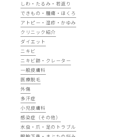
しわ・たるみ・若返り
できもの・腫瘍・ほくろ
アトピー・湿疹・かゆみ
クリニック紹介
ダイエット
ニキビ
ニキビ跡・クレーター
一般皮膚科
医療脱毛
外傷
多汗症
小児皮膚科
感染症（その他）
水虫・爪・足のトラブル
眼瞼下垂・まぶたの悩み