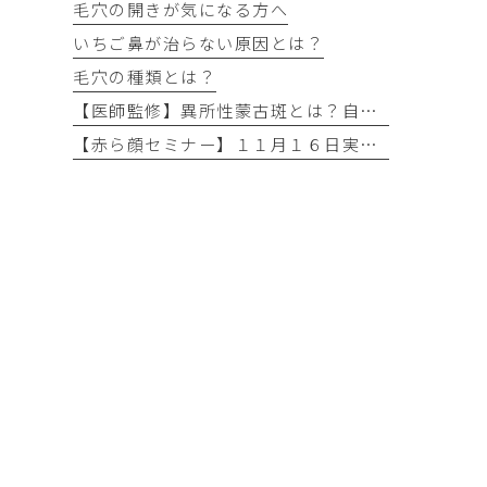
毛穴の開きが気になる方へ
いちご鼻が治らない原因とは？
毛穴の種類とは？
【医師監修】異所性蒙古斑とは？自然には消えない？名古屋市なら保険適用で無料治療できるケースを解説
【赤ら顔セミナー】１１月１６日実施予定！！