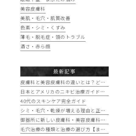
美容皮膚科
美肌・毛穴・肌質改善
色素・シミ・くすみ
薄毛・脱毛症・頭のトラブル
酒さ・赤ら顔
最新記事
皮膚科と美容皮膚科の違いとは？どっちに行けばいい？
日本とアメリカのニキビ治療ガイドラインの違い｜保険診療ではできない治療と自費治療の選択肢
40代のスキンケア完全ガイド
シミ・毛穴・乾燥が増える理由と正しい対策
御器所に新しい皮膚科・美容皮膚科を開院予定です（2027年秋）
毛穴治療の種類と治療の選び方【まとめ】