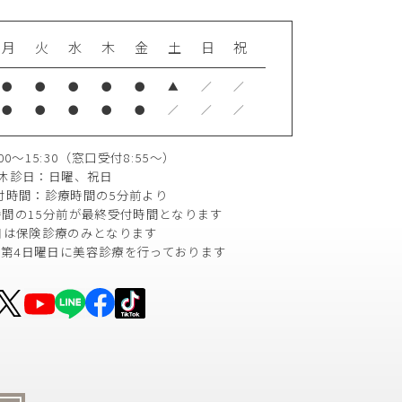
月
火
水
木
金
土
日
祝
●
●
●
●
●
▲
／
／
●
●
●
●
●
／
／
／
0～15:30
（窓口受付8:55～）
休診日：日曜、祝日
付時間：診療時間の5分前より
間の15分前が
最終受付時間となります
日は保険診療のみとなります
は第4日曜日に
美容診療を行っております