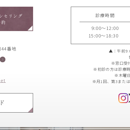
診療時間
ンセリング
予約
9:00～12:00
15:00～18:30
44番地
▲：午前9:0
※窓口受
※初診の方は診療時
※木曜
net
※月1回、第3また
ド