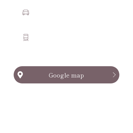
合計76台の駐車場あり
名古屋市営地下鉄名港線
「日比野」駅より徒歩15分
Google map