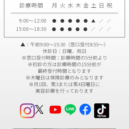
診療時間
月
火
水
木
金
土
日
祝
9:00～12:00
●
●
●
●
●
▲
／
／
15:00～18:30
●
●
●
●
●
／
／
／
▲：午前9:00～15:30
（窓口受付8:55～）
休診日：日曜、祝日
※窓口受付時間：診療時間の5分前より
※初診の方は診療時間の15分前が
最終受付時間となります
※木曜日は保険診療のみとなります
※月1回、第3または第4日曜日に
美容診療を行っております