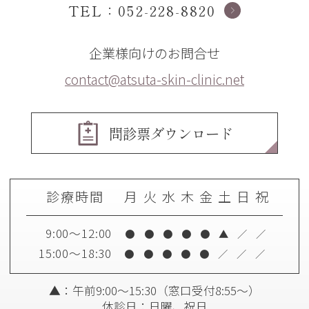
TEL：052-228-8820
企業様向けのお問合せ
contact@atsuta-skin-clinic.net
問診票ダウンロード
診療時間
月
火
水
木
金
土
日
祝
9:00～12:00
●
●
●
●
●
▲
／
／
15:00～18:30
●
●
●
●
●
／
／
／
▲：午前9:00～15:30
（窓口受付8:55～）
休診日：日曜、祝日